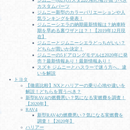
ジムニー(jb23)カスタムの初心者が買うべき
カスタムパーツ
ジムニー新型のカラーバリエーションや人
気ランキングを発表！
ジムニーシエラの納期最新情報は？納車時
期を早める裏ワザとは？！【2019年12月現
在】
ジムニーとジムニーシエラどっちがいい？
どちらが買いか決定！
ジムニーの5ドアロングモデルは2020年に発
売？最新情報あり！最新情報あり！
スズキ ジムニーとハスラーで迷う方へ。違
いを解説
トヨタ
【徹底比較】NXとハリアーの乗り心地や違いを
解説！どちらを買うべき？
新型RAV4の燃費悪い？気になる実燃費を調査！
【2020年】
RAV4
新型RAV4の燃費悪い？気になる実燃費を
調査！【2020年】
ハリアー