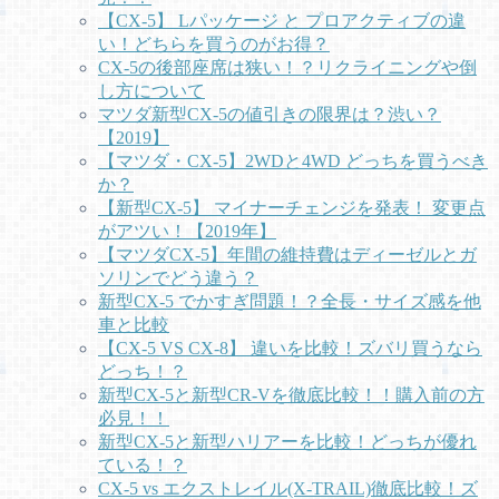
【CX-5】 Lパッケージ と プロアクティブの違
い！どちらを買うのがお得？
CX-5の後部座席は狭い！？リクライニングや倒
し方について
マツダ新型CX-5の値引きの限界は？渋い？
【2019】
【マツダ・CX-5】2WDと4WD どっちを買うべき
か？
【新型CX-5】 マイナーチェンジを発表！ 変更点
がアツい！【2019年】
【マツダCX-5】年間の維持費はディーゼルとガ
ソリンでどう違う？
新型CX-5 でかすぎ問題！？全長・サイズ感を他
車と比較
【CX-5 VS CX-8】 違いを比較！ズバリ買うなら
どっち！？
新型CX-5と新型CR-Vを徹底比較！！購入前の方
必見！！
新型CX-5と新型ハリアーを比較！どっちが優れ
ている！？
CX-5 vs エクストレイル(X-TRAIL)徹底比較！ズ