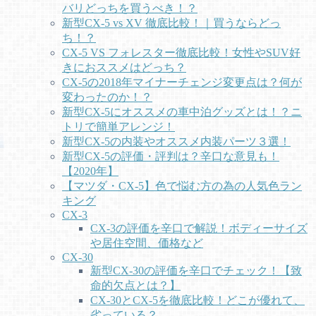
バリどっちを買うべき！？
新型CX-5 vs XV 徹底比較！｜買うならどっ
ち！？
CX-5 VS フォレスター徹底比較！女性やSUV好
きにおススメはどっち？
CX-5の2018年マイナーチェンジ変更点は？何が
変わったのか！？
新型CX-5にオススメの車中泊グッズとは！？ニ
トリで簡単アレンジ！
新型CX-5の内装やオススメ内装パーツ３選！
新型CX-5の評価・評判は？辛口な意見も！
【2020年】
【マツダ・CX-5】色で悩む方の為の人気色ラン
キング
CX-3
CX-3の評価を辛口で解説！ボディーサイズ
や居住空間、価格など
CX-30
新型CX-30の評価を辛口でチェック！【致
命的欠点とは？】
CX-30とCX-5を徹底比較！どこが優れて、
劣っている？