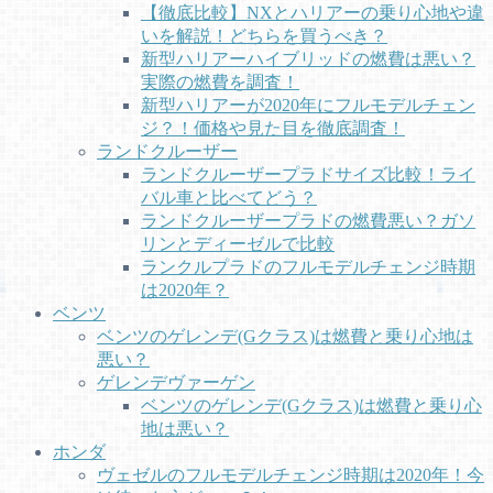
【徹底比較】NXとハリアーの乗り心地や違
いを解説！どちらを買うべき？
新型ハリアーハイブリッドの燃費は悪い？
実際の燃費を調査！
新型ハリアーが2020年にフルモデルチェン
ジ？！価格や見た目を徹底調査！
ランドクルーザー
ランドクルーザープラドサイズ比較！ライ
バル車と比べてどう？
ランドクルーザープラドの燃費悪い？ガソ
リンとディーゼルで比較
ランクルプラドのフルモデルチェンジ時期
は2020年？
ベンツ
ベンツのゲレンデ(Gクラス)は燃費と乗り心地は
悪い？
ゲレンデヴァーゲン
ベンツのゲレンデ(Gクラス)は燃費と乗り心
地は悪い？
ホンダ
ヴェゼルのフルモデルチェンジ時期は2020年！今