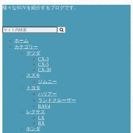
様々なSUVを紹介するブログです。
SUVファンブログ
ホーム
カテゴリー
マツダ
CX-3
CX-5
CX-30
スズキ
ジムニー
トヨタ
ハリアー
ランドクルーザー
RAV4
レクサス
LX
RX
ホンダ