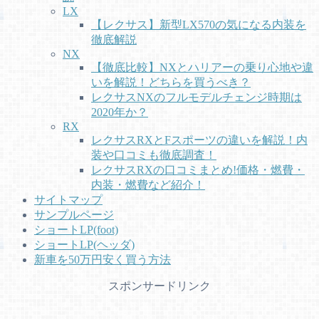
LX
【レクサス】新型LX570の気になる内装を
徹底解説
NX
【徹底比較】NXとハリアーの乗り心地や違
いを解説！どちらを買うべき？
レクサスNXのフルモデルチェンジ時期は
2020年か？
RX
レクサスRXとFスポーツの違いを解説！内
装や口コミも徹底調査！
レクサスRXの口コミまとめ!価格・燃費・
内装・燃費など紹介！
サイトマップ
サンプルページ
ショートLP(foot)
ショートLP(ヘッダ)
新車を50万円安く買う方法
スポンサードリンク