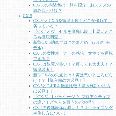
CX-30の内装色の一覧を紹介！おススメの
組み合わせは？
CX-5
CX-30とCX-5を徹底比較！どこが優れて、
劣っている？
【CX-5とヴェゼルを徹底比較！】悪いとこ
ろも徹底調査！
新型CX-5納車ブログのまとめ！(2018年モ
デル)
CX-5の女性オーナーの感想！女性でも運転
できる？
CX-5は故障が多い！？買っても大丈夫！？
徹底調査！
新型CX-5の欠点とは！実は悪いところだら
け！？【購入前の方必見！】
CX-5とC-HRを徹底比較！購入検討中の方
は必見！！
【CX-5】 Lパッケージ と プロアクティブ
の違い！どちらを買うのがお得？
CX-5の後部座席は狭い！？リクライニング
や倒し方について