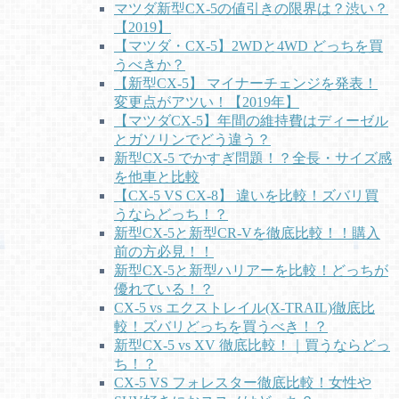
マツダ新型CX-5の値引きの限界は？渋い？
【2019】
【マツダ・CX-5】2WDと4WD どっちを買
うべきか？
【新型CX-5】 マイナーチェンジを発表！
変更点がアツい！【2019年】
【マツダCX-5】年間の維持費はディーゼル
とガソリンでどう違う？
新型CX-5 でかすぎ問題！？全長・サイズ感
を他車と比較
【CX-5 VS CX-8】 違いを比較！ズバリ買
うならどっち！？
新型CX-5と新型CR-Vを徹底比較！！購入
前の方必見！！
新型CX-5と新型ハリアーを比較！どっちが
優れている！？
CX-5 vs エクストレイル(X-TRAIL)徹底比
較！ズバリどっちを買うべき！？
新型CX-5 vs XV 徹底比較！｜買うならどっ
ち！？
CX-5 VS フォレスター徹底比較！女性や