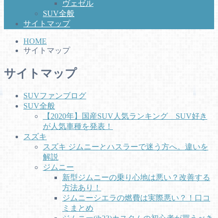
ヴェゼル
SUV全般
サイトマップ
HOME
サイトマップ
サイトマップ
SUVファンブログ
SUV全般
【2020年】国産SUV人気ランキング SUV好き
が人気車種を発表！
スズキ
スズキ ジムニーとハスラーで迷う方へ。違いを
解説
ジムニー
新型ジムニーの乗り心地は悪い？改善する
方法あり！
ジムニーシエラの燃費は実際悪い？！口コ
ミまとめ