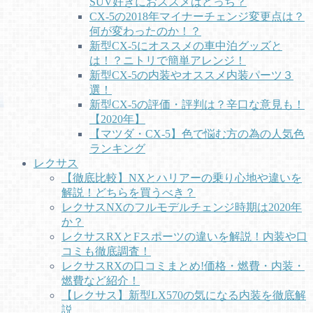
SUV好きにおススメはどっち？
CX-5の2018年マイナーチェンジ変更点は？
何が変わったのか！？
新型CX-5にオススメの車中泊グッズと
は！？ニトリで簡単アレンジ！
新型CX-5の内装やオススメ内装パーツ３
選！
新型CX-5の評価・評判は？辛口な意見も！
【2020年】
【マツダ・CX-5】色で悩む方の為の人気色
ランキング
レクサス
【徹底比較】NXとハリアーの乗り心地や違いを
解説！どちらを買うべき？
レクサスNXのフルモデルチェンジ時期は2020年
か？
レクサスRXとFスポーツの違いを解説！内装や口
コミも徹底調査！
レクサスRXの口コミまとめ!価格・燃費・内装・
燃費など紹介！
【レクサス】新型LX570の気になる内装を徹底解
説