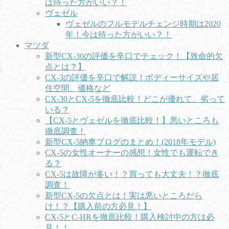
は待った方がいい？！
ヴェゼル
ヴェゼルのフルモデルチェンジ時期は2020
年！今は待った方がいい？！
マツダ
新型CX-30の評価を辛口でチェック！【致命的欠
点とは？】
CX-3の評価を辛口で解説！ボディーサイズや居
住空間、価格など
CX-30とCX-5を徹底比較！どこが優れて、劣って
いる？
【CX-5とヴェゼルを徹底比較！】悪いところも
徹底調査！
新型CX-5納車ブログのまとめ！(2018年モデル)
CX-5の女性オーナーの感想！女性でも運転でき
る？
CX-5は故障が多い！？買っても大丈夫！？徹底
調査！
新型CX-5の欠点とは！実は悪いところだら
け！？【購入前の方必見！】
CX-5とC-HRを徹底比較！購入検討中の方は必
見！！