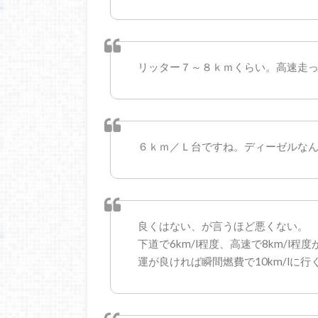
リッター７～８ｋｍくらい。高速走っ
６ｋｍ／Ｌ台ですね。ディーゼルな
良くはない、が言うほど悪くない。
下道で6km/l程度、高速で8km/l程
運が良ければ瞬間燃費で10km/lに