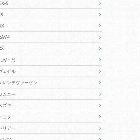
CX-5
LX
NX
RAV4
RX
SUV全般
ヴェゼル
ゲレンデヴァーゲン
ジムニー
スズキ
トヨタ
ハリアー
ベンツ