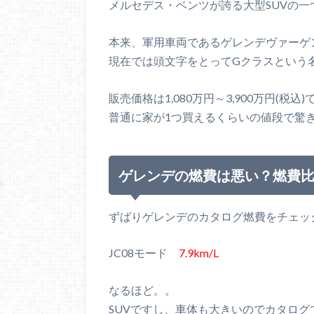
メルセデス・ベンツが誇る大型SUVの
本来、軍用車両であるゲレンデヴァーゲ
現在では頭文字をとってGクラスという
販売価格は1,080万円～3,900万円(税込)
普通に家が1つ買えるくらいの値段で驚き
ゲレンデの燃費は悪い？燃費
ずばりゲレンデのカタログ燃費をチェッ
JC08モード
7.9km/L
なるほど。。
SUVですし、車体も大きいのでカタログで